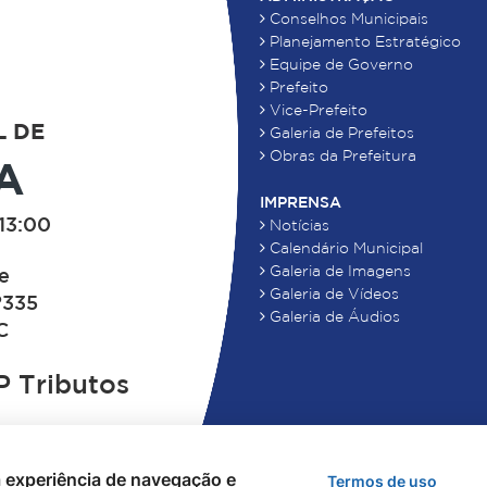
Conselhos Municipais
Planejamento Estratégico
Equipe de Governo
Prefeito
Vice-Prefeito
L DE
Galeria de Prefeitos
Obras da Prefeitura
A
IMPRENSA
13:00
Notícias
Calendário Municipal
Galeria de Imagens
de
Galeria de Vídeos
°335
Galeria de Áudios
C
 Tributos
 a experiência de navegação e
Termos de uso