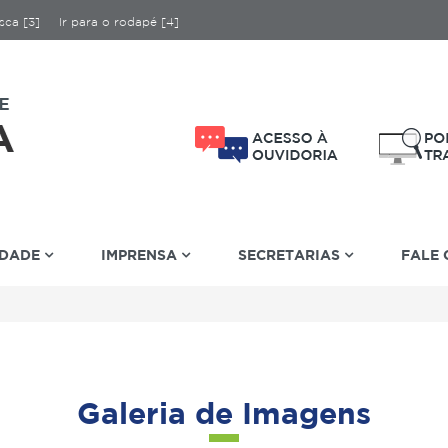
sca [3]
Ir para o rodapé [4]
IDADE
IMPRENSA
SECRETARIAS
FALE
Galeria de Imagens