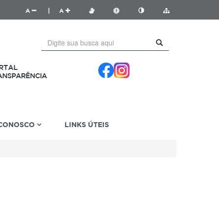
A
|
A
 CONOSCO
LINKS ÚTEIS