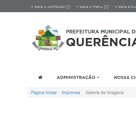
Ir para o conteúdo [1]
Ir para o menu [2]
Ir para a bu
ADMINISTRAÇÃO
NOSSA C
Página Inicial
Imprensa
Galeria de Imagens