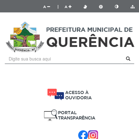
A
|
A