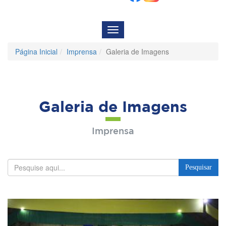
Menu
de
Navegação
Página Inicial
Imprensa
Galeria de Imagens
Galeria de Imagens
Imprensa
Pesquisar