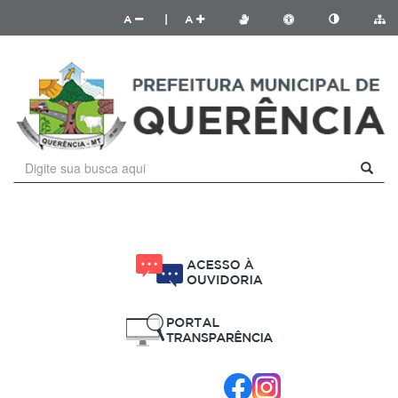
A
|
A