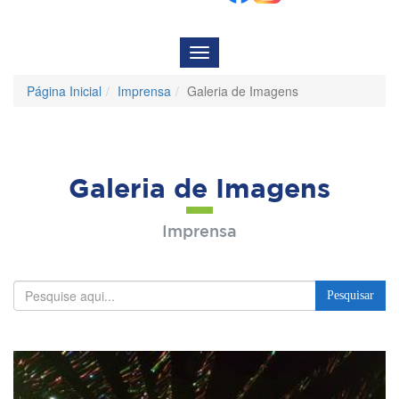
Menu
de
Navegação
Página Inicial
Imprensa
Galeria de Imagens
Galeria de Imagens
Imprensa
Pesquisar