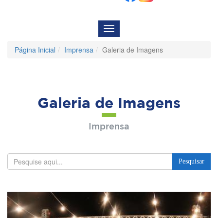
Menu
de
Navegação
Página Inicial
Imprensa
Galeria de Imagens
Galeria de Imagens
Imprensa
Pesquisar