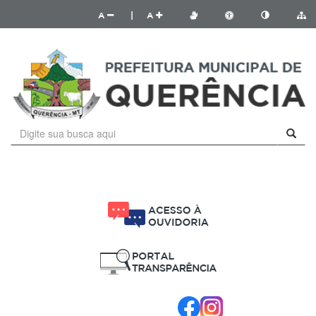
A
|
A