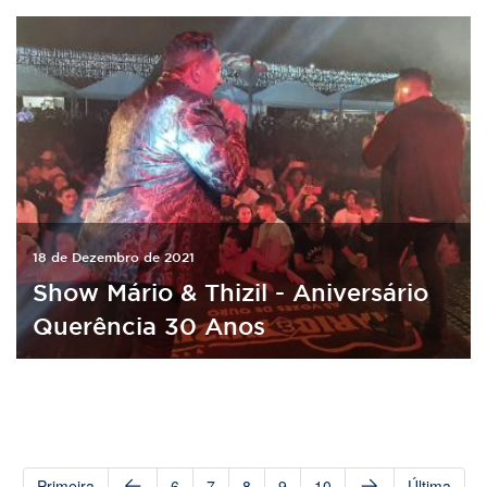
18 de Dezembro de 2021
Show Mário & Thizil - Aniversário
Querência 30 Anos
Primeira
6
7
8
9
10
Última