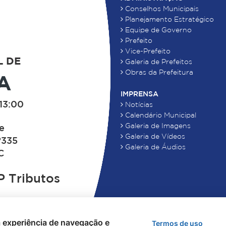
Conselhos Municipais
Planejamento Estratégico
Equipe de Governo
Prefeito
Vice-Prefeito
L DE
Galeria de Prefeitos
Obras da Prefeitura
A
IMPRENSA
13:00
Notícias
Calendário Municipal
Galeria de Imagens
de
Galeria de Vídeos
°335
Galeria de Áudios
C
 Tributos
 a experiência de navegação e
Termos de uso