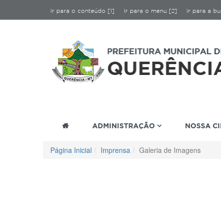
Ir para o conteúdo [1]
Ir para o menu [2]
Ir para a bu
ADMINISTRAÇÃO
NOSSA C
Página Inicial
Imprensa
Galeria de Imagens