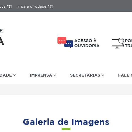
sca [3]
Ir para o rodapé [4]
IDADE
IMPRENSA
SECRETARIAS
FALE
Galeria de Imagens