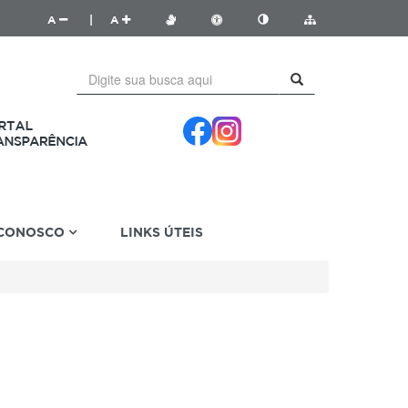
A
|
A
 CONOSCO
LINKS ÚTEIS