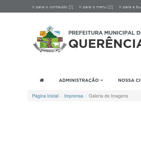
Ir para o conteúdo [1]
Ir para o menu [2]
Ir para a bu
ADMINISTRAÇÃO
NOSSA C
Página Inicial
Imprensa
Galeria de Imagens