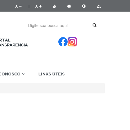
A
|
A
 CONOSCO
LINKS ÚTEIS