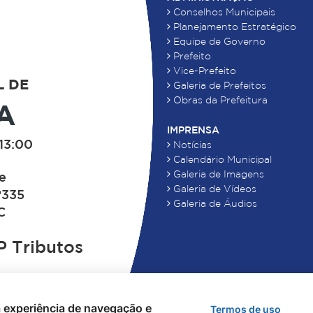
Conselhos Municipais
Planejamento Estratégico
Equipe de Governo
Prefeito
Vice-Prefeito
L DE
Galeria de Prefeitos
Obras da Prefeitura
A
IMPRENSA
13:00
Notícias
Calendário Municipal
Galeria de Imagens
de
Galeria de Vídeos
°335
Galeria de Áudios
C
 Tributos
 a experiência de navegação e
Termos de uso