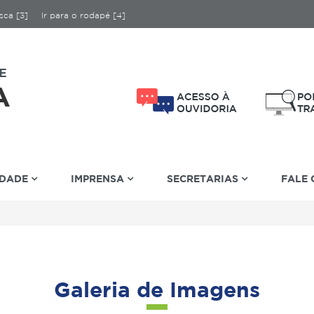
sca [3]
Ir para o rodapé [4]
IDADE
IMPRENSA
SECRETARIAS
FALE
Galeria de Imagens