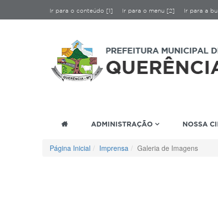
Ir para o conteúdo [1]
Ir para o menu [2]
Ir para a bu
ADMINISTRAÇÃO
NOSSA C
Página Inicial
Imprensa
Galeria de Imagens