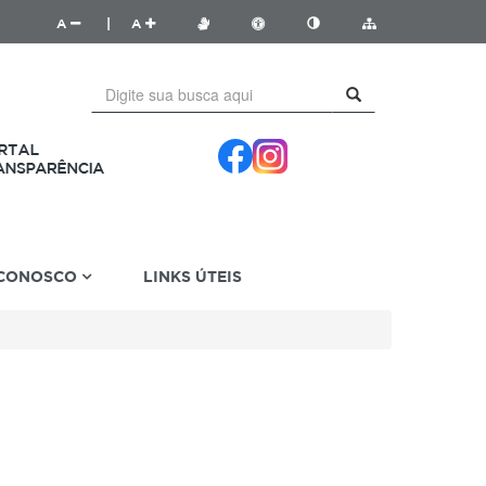
A
|
A
 CONOSCO
LINKS ÚTEIS