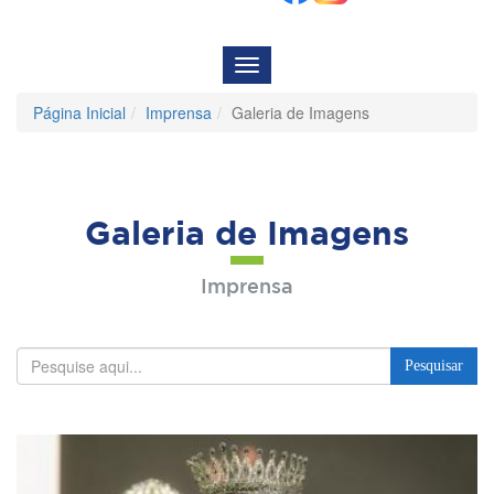
Menu
de
Navegação
Página Inicial
Imprensa
Galeria de Imagens
Galeria de Imagens
Imprensa
Pesquisar