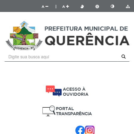
A
|
A