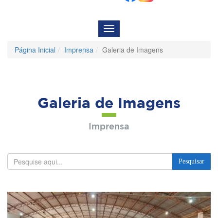
Menu
de
Navegação
Página Inicial
Imprensa
Galeria de Imagens
Galeria de Imagens
Imprensa
Pesquisar