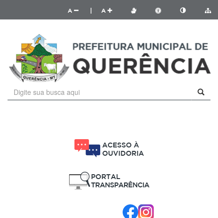
A
|
A