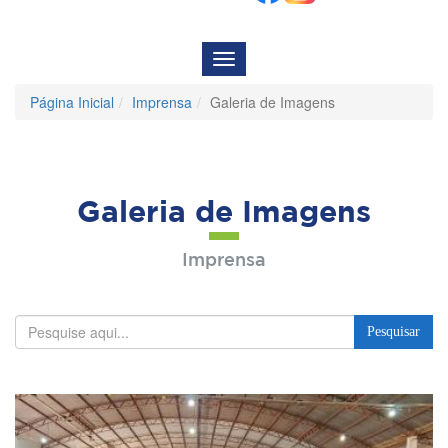
Menu
de
Navegação
Página Inicial
Imprensa
Galeria de Imagens
Galeria de Imagens
Imprensa
Pesquisar