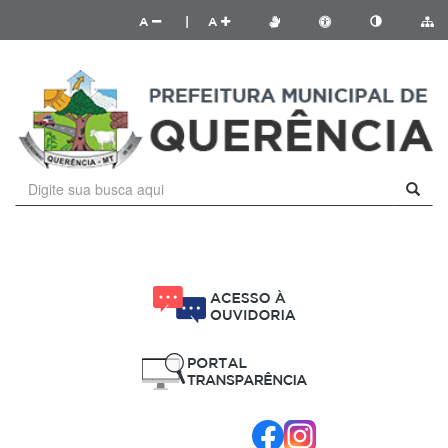
A
|
A