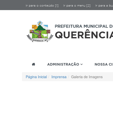
Ir para o conteúdo [1]
Ir para o menu [2]
Ir para a bu
ADMINISTRAÇÃO
NOSSA C
Página Inicial
Imprensa
Galeria de Imagens