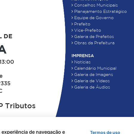
Conselhos Municipais
Planejamento Estratégico
Equipe de Governo
Prefeito
Vice-Prefeito
L DE
Galeria de Prefeitos
Obras da Prefeitura
A
IMPRENSA
13:00
Notícias
Calendário Municipal
Galeria de Imagens
de
Galeria de Vídeos
°335
Galeria de Áudios
C
 Tributos
 a experiência de navegação e
Termos de uso