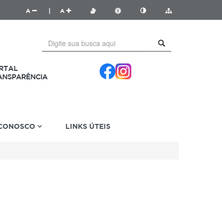
A
|
A
 CONOSCO
LINKS ÚTEIS