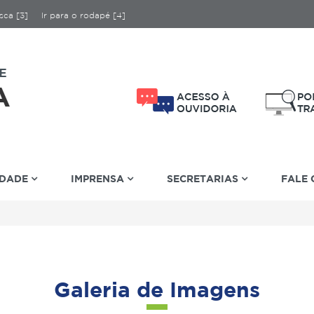
sca [3]
Ir para o rodapé [4]
IDADE
IMPRENSA
SECRETARIAS
FALE
Galeria de Imagens