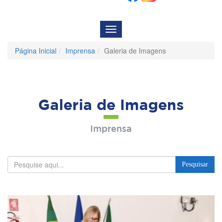
Menu
de
Navegação
Página Inicial
Imprensa
Galeria de Imagens
Galeria de Imagens
Imprensa
Pesquisar