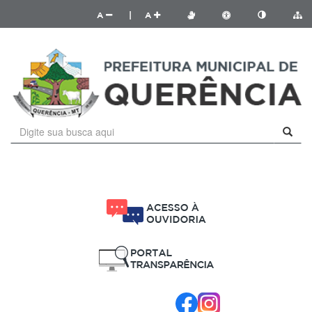
A
|
A