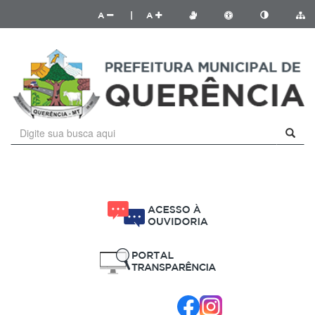
A
|
A