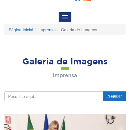
Menu
de
Navegação
Página Inicial
Imprensa
Galeria de Imagens
Galeria de Imagens
Imprensa
Pesquisar