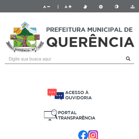
A
|
A