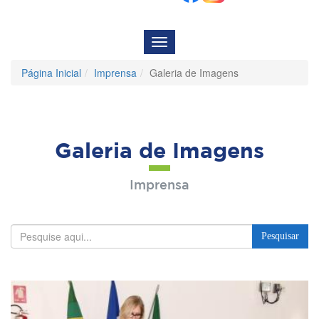
Menu
de
Navegação
Página Inicial
Imprensa
Galeria de Imagens
Galeria de Imagens
Imprensa
Pesquisar