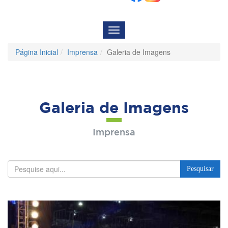
Menu
de
Navegação
Página Inicial
Imprensa
Galeria de Imagens
Galeria de Imagens
Imprensa
Pesquisar