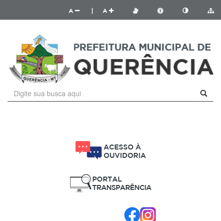
A
|
A