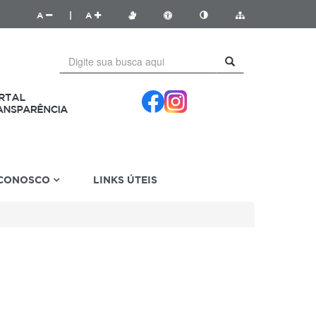
A
|
A
 CONOSCO
LINKS ÚTEIS