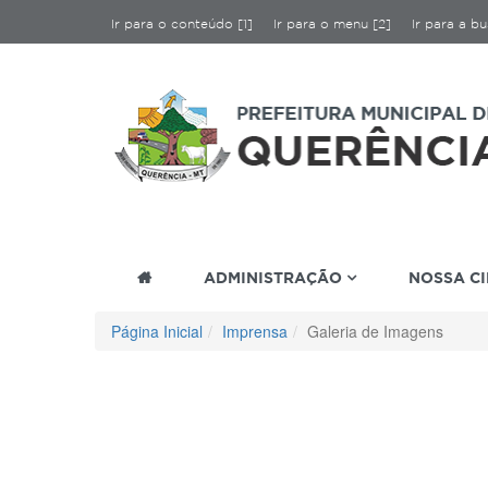
Ir para o conteúdo [1]
Ir para o menu [2]
Ir para a bu
ADMINISTRAÇÃO
NOSSA C
Página Inicial
Imprensa
Galeria de Imagens