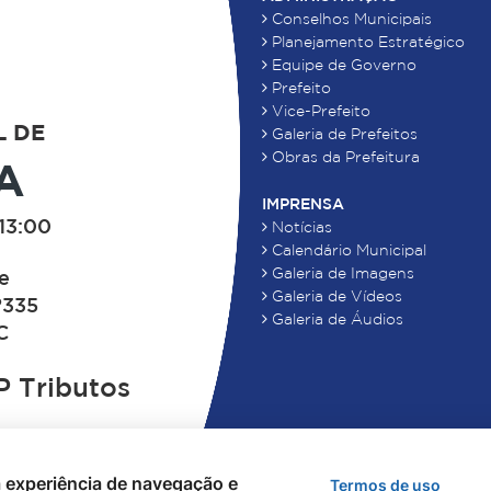
Conselhos Municipais
Planejamento Estratégico
Equipe de Governo
Prefeito
Vice-Prefeito
L DE
Galeria de Prefeitos
Obras da Prefeitura
A
IMPRENSA
13:00
Notícias
Calendário Municipal
Galeria de Imagens
de
Galeria de Vídeos
°335
Galeria de Áudios
C
 Tributos
 a experiência de navegação e
Termos de uso