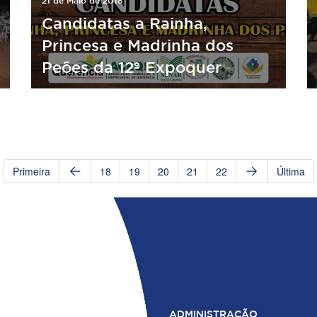
21 de Maio de 2018
Candidatas a Rainha,
Princesa e Madrinha dos
Peões da 12º Expoquer
Primeira
18
19
20
21
22
Última
ADMINISTRAÇÃO