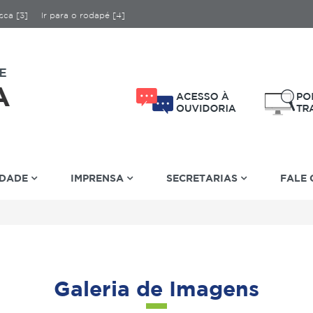
sca [3]
Ir para o rodapé [4]
IDADE
IMPRENSA
SECRETARIAS
FALE
Galeria de Imagens