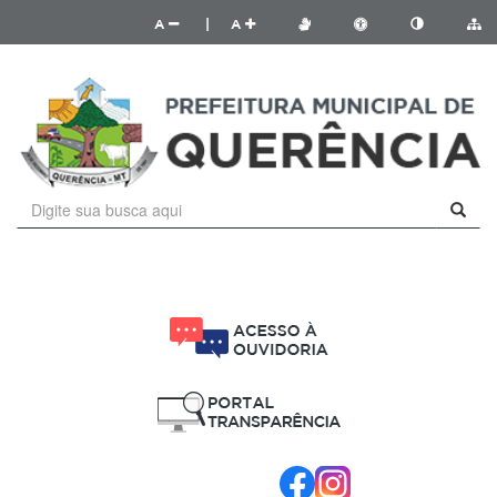
A
|
A