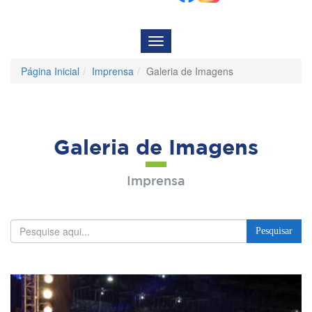
Menu
de
Navegação
Página Inicial
Imprensa
Galeria de Imagens
Galeria de Imagens
Imprensa
Pesquisar