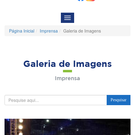
Menu
de
Navegação
Página Inicial
Imprensa
Galeria de Imagens
Galeria de Imagens
Imprensa
Pesquisar