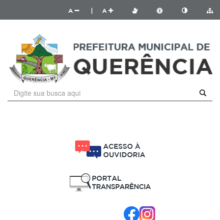
A
|
A