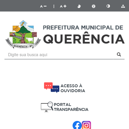
A
|
A