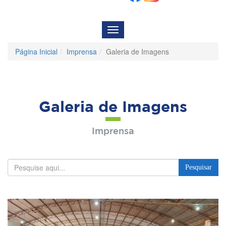
Menu
de
Navegação
Página Inicial
Imprensa
Galeria de Imagens
Galeria de Imagens
Imprensa
Pesquisar