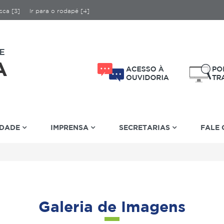
sca [3]
Ir para o rodapé [4]
IDADE
IMPRENSA
SECRETARIAS
FALE
Galeria de Imagens