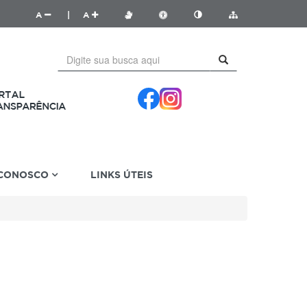
A
|
A
 CONOSCO
LINKS ÚTEIS