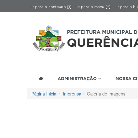
Ir para o conteúdo [1]
Ir para o menu [2]
Ir para a bu
ADMINISTRAÇÃO
NOSSA C
Página Inicial
Imprensa
Galeria de Imagens