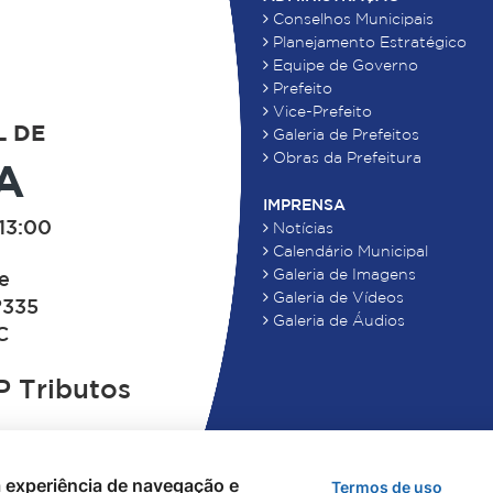
Conselhos Municipais
Planejamento Estratégico
Equipe de Governo
Prefeito
Vice-Prefeito
L DE
Galeria de Prefeitos
Obras da Prefeitura
A
IMPRENSA
13:00
Notícias
Calendário Municipal
Galeria de Imagens
de
Galeria de Vídeos
°335
Galeria de Áudios
C
 Tributos
 a experiência de navegação e
Termos de uso