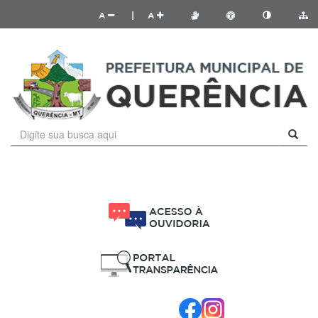
A
|
A