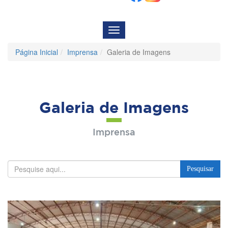
Menu
de
Navegação
Página Inicial
Imprensa
Galeria de Imagens
Galeria de Imagens
Imprensa
Pesquisar