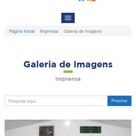
Menu
de
Navegação
Página Inicial
Imprensa
Galeria de Imagens
Galeria de Imagens
Imprensa
Pesquisar