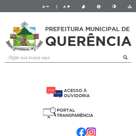
A
|
A