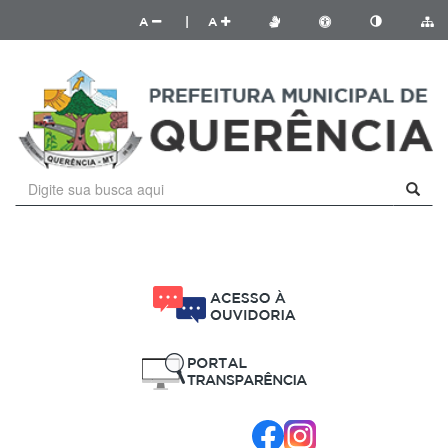
A
|
A