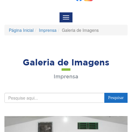
Menu
de
Navegação
Página Inicial
Imprensa
Galeria de Imagens
Galeria de Imagens
Imprensa
Pesquisar