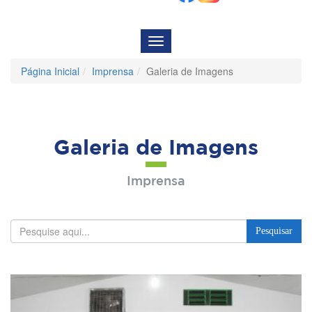
Menu
de
Navegação
Página Inicial
Imprensa
Galeria de Imagens
Galeria de Imagens
Imprensa
Pesquisar