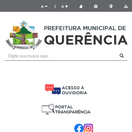
A
|
A