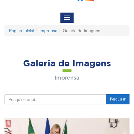
Menu
de
Navegação
Página Inicial
Imprensa
Galeria de Imagens
Galeria de Imagens
Imprensa
Pesquisar