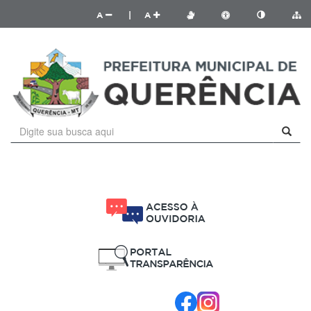
A
|
A