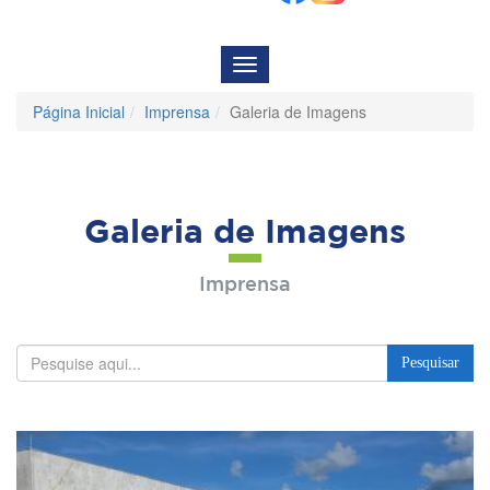
Menu
de
Navegação
Página Inicial
Imprensa
Galeria de Imagens
Galeria de Imagens
Imprensa
Pesquisar