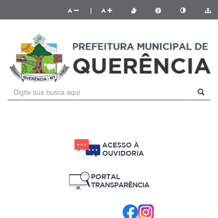
A
|
A