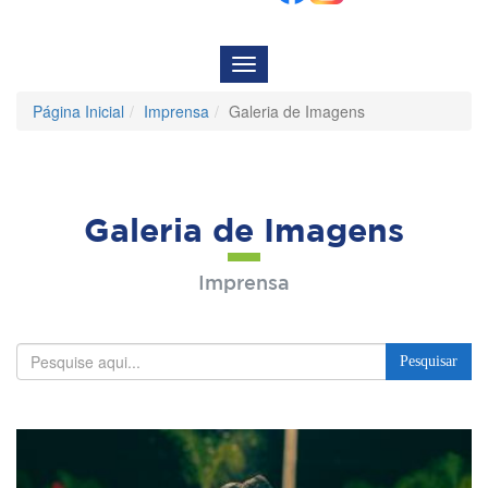
Menu
de
Navegação
Página Inicial
Imprensa
Galeria de Imagens
Galeria de Imagens
Imprensa
Pesquisar