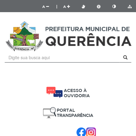
A
|
A