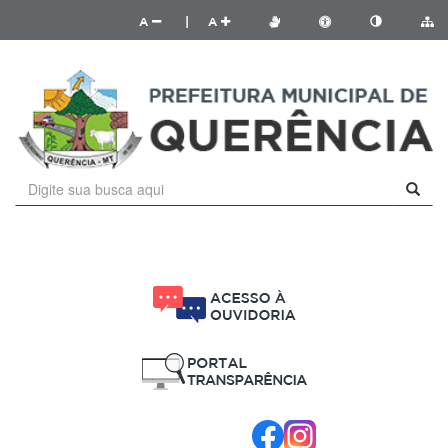
A
|
A