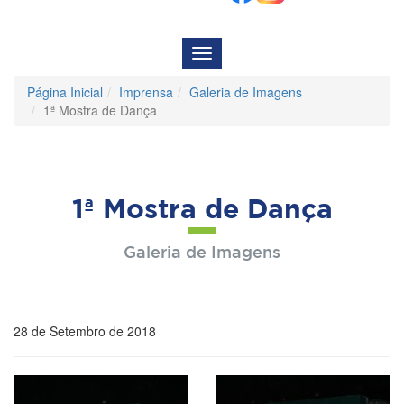
Menu
de
Navegação
Página Inicial
Imprensa
Galeria de Imagens
1ª Mostra de Dança
1ª Mostra de Dança
Galeria de Imagens
28 de Setembro de 2018