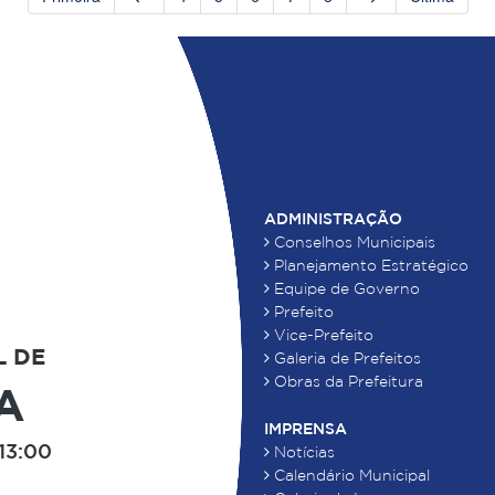
ADMINISTRAÇÃO
Conselhos Municipais
Planejamento Estratégico
Equipe de Governo
Prefeito
Vice-Prefeito
L DE
Galeria de Prefeitos
Obras da Prefeitura
A
IMPRENSA
13:00
Notícias
Calendário Municipal