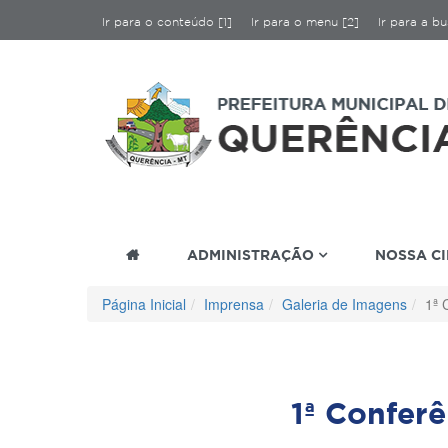
Ir para o conteúdo [1]
Ir para o menu [2]
Ir para a bu
ADMINISTRAÇÃO
NOSSA C
Página Inicial
Imprensa
Galeria de Imagens
1ª 
1ª Confer