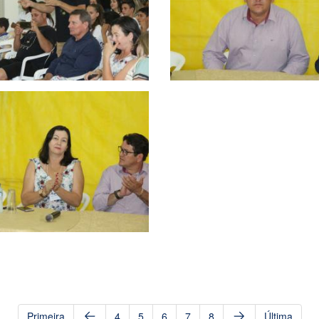
Primeira
4
5
6
7
8
Última