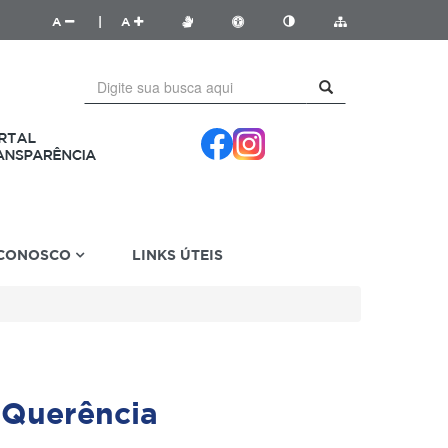
A
|
A
 CONOSCO
LINKS ÚTEIS
 Querência