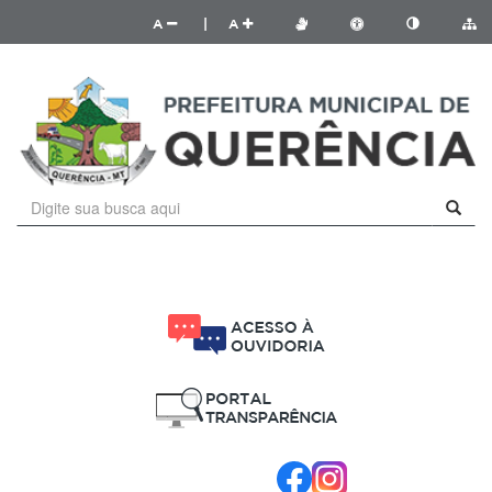
A
|
A