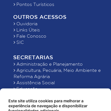
Pontos Turísticos
OUTROS ACESSOS
Ouvidoria
Links Úteis
Fale Conosco
SIC
SECRETARIAS
Administração e Planejamento
Agricultura, Pecuária, Meio Ambiente e
Reforma Agrária
Assistência Social
Educação
Esporte, Cultura e Lazer
Este site utiliza cookies para melhorar a
Finanças
experiência de navegação e disponibilizar
Indústria, Comércio, Turismo, Ciência e
funcionalidades adicionais