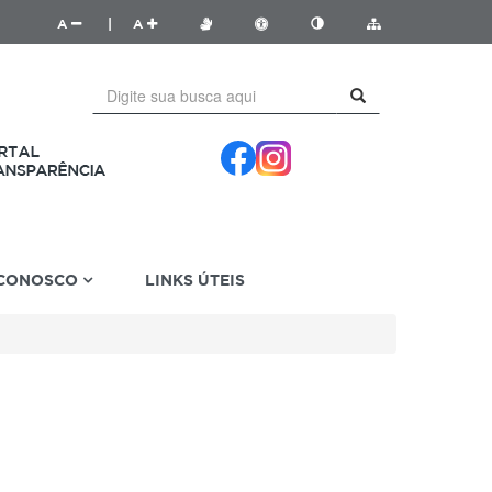
A
|
A
 CONOSCO
LINKS ÚTEIS