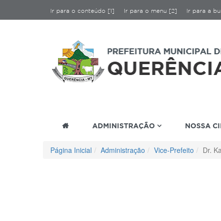
Ir para o conteúdo [1]
Ir para o menu [2]
Ir para a bu
ADMINISTRAÇÃO
NOSSA C
Página Inicial
Administração
Vice-Prefeito
Dr. Ka