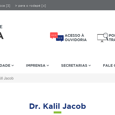
sca [3]
Ir para o rodapé [4]
IDADE
IMPRENSA
SECRETARIAS
FALE
lil Jacob
Dr. Kalil Jacob