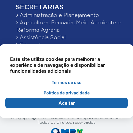
SECRETARIAS
Administração e Planejamento
Agricultura, Pecuária, Meio Ambiente e
Reforma Agrária
Assistência Social
Educação
Esporte, Cultura e Lazer
Este site utiliza cookies para melhorar a
Finanças
experiência de navegação e disponibilizar
Indústria, Comércio, Turismo, Ciência e
funcionalidades adicionais
Tecnologia
Obras Públicas, Estradas e Rodagens
Termos de uso
Saneamento e Serviços Urbanos
Política de privacidade
Saúde
Aceitar
Copyright
2026- Prefeitura Municipal de Querência -
Todos os direitos reservados.