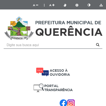
A
|
A