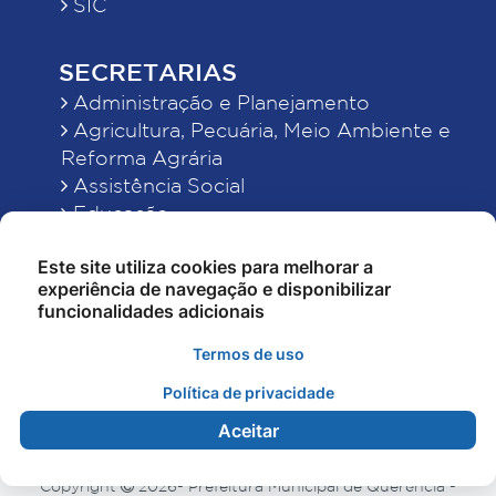
SIC
SECRETARIAS
Administração e Planejamento
Agricultura, Pecuária, Meio Ambiente e
Reforma Agrária
Assistência Social
Educação
Esporte, Cultura e Lazer
Este site utiliza cookies para melhorar a
Finanças
experiência de navegação e disponibilizar
Indústria, Comércio, Turismo, Ciência e
funcionalidades adicionais
Tecnologia
Obras Públicas, Estradas e Rodagens
Termos de uso
Saneamento e Serviços Urbanos
Política de privacidade
Saúde
Aceitar
Copyright
2026- Prefeitura Municipal de Querência -