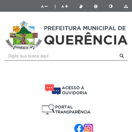
A
|
A